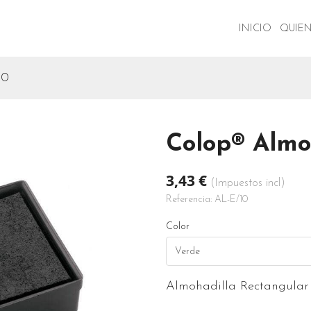
INICIO
QUIE
10
Colop® Almoh
3,43 €
(Impuestos incl)
Referencia:
AL-E/10
Color
Verde
Almohadilla Rectangula