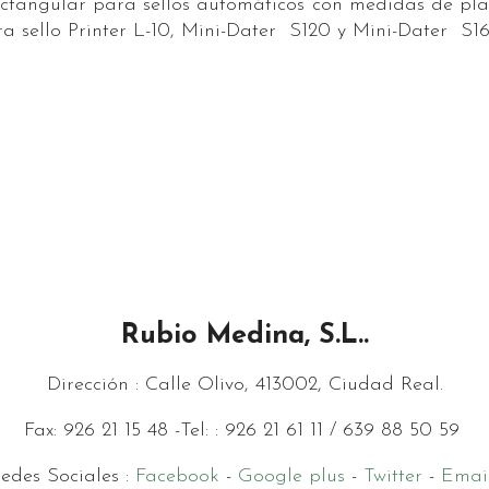
ctangular para sellos automáticos con medidas de pl
 sello Printer L-10, Mini-Dater S120 y Mini-Dater S16
Rubio Medina, S.L..
Dirección : Calle Olivo, 4
13002, Ciudad Real.
Fax: 926 21 15 48 -Tel: : 926 21 61 11 / 639 88 50 59
edes Sociales :
Facebook
-
Google plus
-
Twitter
-
Emai