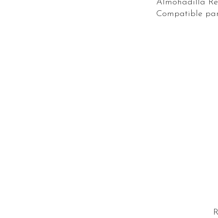
Almohadilla Re
Compatible para
R