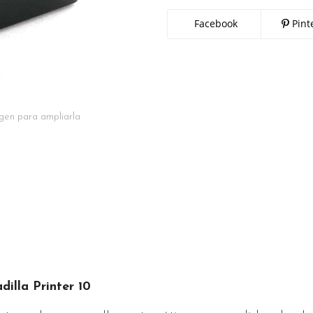
Facebook
Pint
gen para ampliarla
illa Printer 10