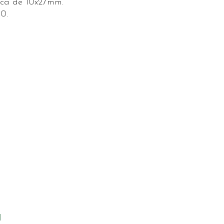
aca de 10x27mm.
0.
l