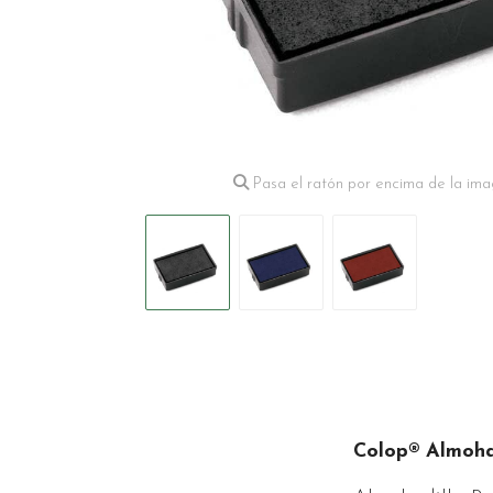
Pasa el ratón por encima de la ima
Colop® Almohad